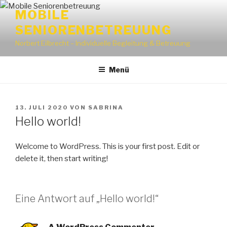
Zum
MOBILE
Inhalt
SENIORENBETREUUNG
springen
Norbert Eilbrecht – Individuelle Begleitung & Betreuung
Menü
VERÖFFENTLICHT
13. JULI 2020
VON
SABRINA
AM
Hello world!
Welcome to WordPress. This is your first post. Edit or
delete it, then start writing!
Eine Antwort auf „Hello world!“